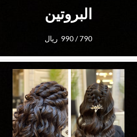
البروتين
790 / 990  ريال