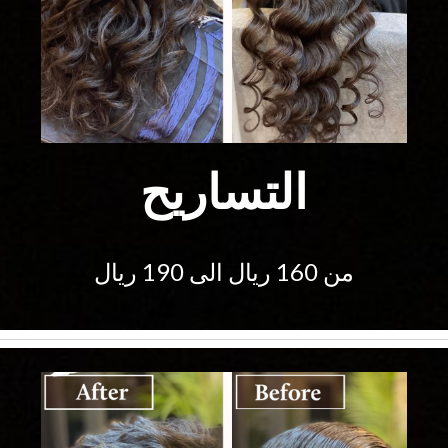
التساريح
من 160 ريال الى 190 ريال